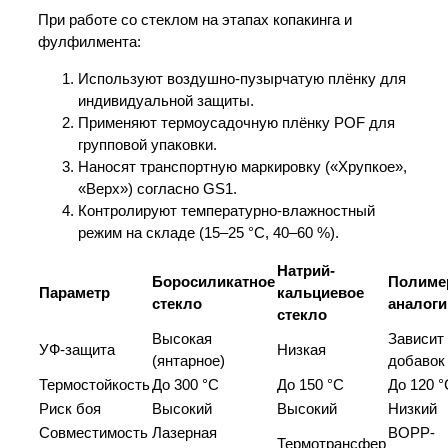
При работе со стеклом на этапах копакинга и
фулфилмента:
Используют воздушно-пузырчатую плёнку для
индивидуальной защиты.
Применяют термоусадочную плёнку POF для
групповой упаковки.
Наносят транспортную маркировку («Хрупкое»,
«Верх») согласно GS1.
Контролируют температурно-влажностный
режим на складе (15–25 °C, 40–60 %).
Натрий-
Боросиликатное
Полиме
Параметр
кальциевое
стекло
аналоги
стекло
Высокая
Зависит 
УФ-защита
Низкая
(янтарное)
добавок
Термостойкость
До 300 °C
До 150 °C
До 120 °
Риск боя
Высокий
Высокий
Низкий
Совместимость
Лазерная
BOPP-
Термотрансфер