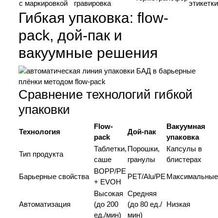
с маркировкой
гравировка
этикетки
Гибкая упаковка: flow-
pack, дой-пак и
вакуумные решения
Сравнение технологий гибкой
упаковки
Flow-
Вакуумная
Технология
Дой-пак
pack
упаковка
Таблетки,
Порошки,
Капсулы в
Тип продукта
саше
гранулы
блистерах
BOPP/PE
Барьерные свойства
PET/Alu/PE
Максимальные
+ EVOH
Высокая
Средняя
Автоматизация
(до 200
(до 80 ед./
Низкая
ед./мин)
мин)