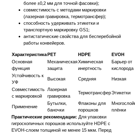
более ±0,2 мм для точной фасовки);
совместимость с методами маркировки
(лазерная гравировка, термотрансфер);
способность удерживать этикетки и
транспортную маркировку GS1;
антистатические свойства для бесперебойной
работы конвейеров.
Характеристика
PET
HDPE
EVOH
Основная
Механическая
Химическая
Барьер от
функция
защита
инертность
кислорода
Устойчивость к
Высокая
Средняя
Низкая
УФ
Совместимость
Лазерная
Термотрансфер
Этикетки
с маркировкой
гравировка
Бутылки,
Флаконы для
Многослой
Применение
баночки
порошков
плёнки
Практические рекомендации:
Для упаковки
гигроскопичных порошков используйте HDPE с
EVOH-слоем толщиной не менее 15 мкм. Перед