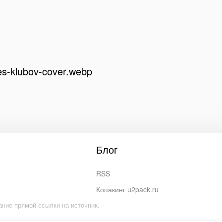
nes-klubov-cover.webp
Блог
RSS
Копакинг u2pack.ru
ание прямой ссылки на источник.