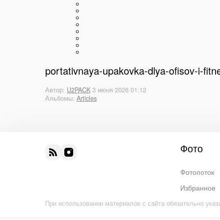
portativnaya-upakovka-dlya-ofisov-i-fit
Автор:
U2PACK
3 июня 2026 01:12
Альбомы:
Articles
Фото
Фотопоток
Избранное
При использовании материалов с сайта обязательно указ