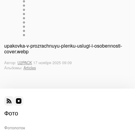
upakovka-v-prozrachnuyu-plenku-uslugi-i-osobennosti-
cover.webp
Автор:
U2PACK
17 ноября 2025 09:09
Альбомы:
Articles
Фото
Фотопоток