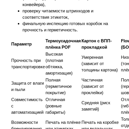
конвейера),
проверку читаемости штрихкодов и
соответствия этикеток,
финальную инспекцию готовых коробок на
прочность и герметичность.
Термоусадочная
Картон с ВПП-
Flo
Параметр
плёнка POF
прокладкой
(БО
Высокая
Умеренная
Низ
Прочность при
(плотная
(зависит от
(то
транспортировке
обтяжка,
толщины картона)
плё
амортизация)
Полная
Частичная
Пол
Защита от влаги
(герметичное
(зависит от
(ге
и пыли
покрытие)
проклейки)
шов
Совместимость
Отличная
Отл
Средняя (риск
с
(ровные
(ги
замятий)
автоматизацией
габариты)
плё
Тол
Возможности
Печать на плёнке
Печать на коробке
отд
брендирования
или этикетках
или вкладышах