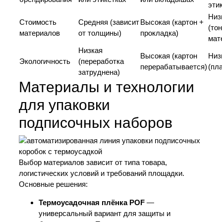
эти
Низ
Стоимость
Средняя (зависит
Высокая (картон +
(то
материалов
от толщины)
прокладка)
мат
Низкая
Высокая (картон
Низ
Экологичность
(переработка
перерабатывается)
(пл
затруднена)
Материалы и технологии
для упаковки
подписочных наборов
Выбор материалов зависит от типа товара,
логистических условий и требований площадки.
Основные решения:
Термоусадочная плёнка POF
—
универсальный вариант для защиты и