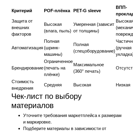
ВПП-
Критерий
POF-плёнка
PET-G sleeve
прокла
Защита от
Высока
Высокая
Умеренная (зависит
внешних
(механи
(влага, пыль)
от толщины)
факторов
поврежд
Полная
Частичн
Полная
Автоматизация
(шринк-
(ручная
(спецоборудование)
машины)
укладка
Ограниченное
Максимальное
Брендирование
(печать на
Отсутст
(360° печать)
плёнке)
Стоимость
Средняя
Высокая
Низкая
внедрения
Чек-лист по выбору
материалов
Уточните требования маркетплейса к размерам
и маркировке.
Подберите материалы в зависимости от